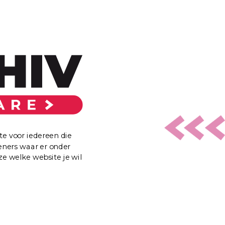
DARE TO ASK
Heb ik een hiv-indicator aandoening?
Wat zijn veelvoorkomende hiv-indicator
aandoeningen?
te voor iedereen die
eners waar er onder
ze welke website je wil