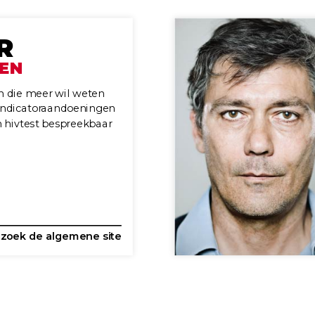
R
EEN
n die meer wil weten
v-indicatoraandoeningen
n hivtest bespreekbaar
zoek de algemene site