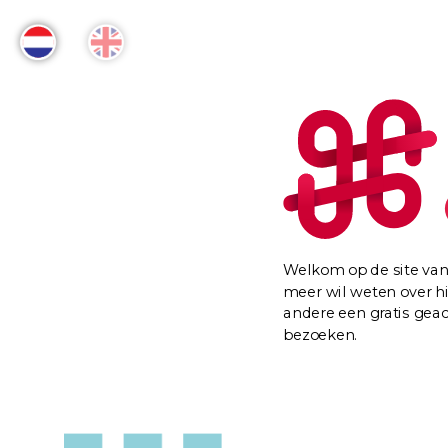
OVER #AWARE.HIV
Informatie over #aware.hiv
Onze doelstellingen
Betrokken partijen
Neem contact op
Welkom op de site van 
meer wil weten over h
andere een gratis geac
bezoeken.
DARE TO SHARE CARE
Help ons mee en steun Oekraïne!