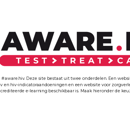
DARE TO KNOW
Hiv en aids in cijfers
Nieuws en ontwikkelingen omtrent hiv
Behandeling en medicatie
Over hiv-indicator aandoeningen
#aware.hiv. Deze site bestaat uit twee onderdelen. Een websi
iv en hiv-indicatoraandoeningen en een website voor zorgverl
crediteerde e-learning beschikbaar is. Maak hieronder de keu