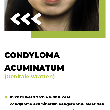
DARE TO KNOW
Hiv en aids in cijfers
CONDYLOMA
Nieuws en ontwikkelingen omtrent hiv
Behandeling en medicatie
ACUMINATUM
Over hiv-indicator aandoeningen
(Genitale wratten)
In 2019 werd zo’n 46.000 keer
condyloma acuminatum aangetoond. Meer dan