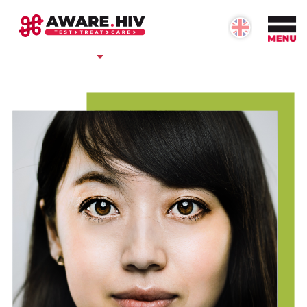
OVER #AWARE.HIV
Informatie over #aware.hiv
Onze doelstellingen
Betrokken partijen
Neem contact op