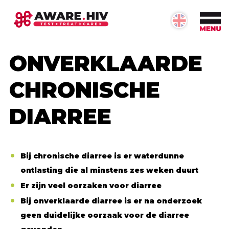
ONVERKLAARDE
CHRONISCHE
OVER #AWARE.HIV
DIARREE
Informatie over #aware.hiv
Bij chronische diarree is er waterdunne
Onze doelstellingen
ontlasting die al minstens zes weken duurt
Betrokken partijen
Er zijn veel oorzaken voor diarree
Neem contact op
Bij onverklaarde diarree is er na onderzoek
geen duidelijke oorzaak voor de diarree