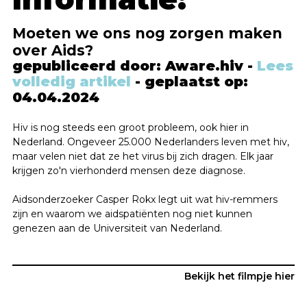
Moeten we ons nog zorgen maken
over Aids?
gepubliceerd door: Aware.hiv -
Lees
DARE TO KNOW
volledig artikel
- geplaatst op:
04.04.2024
Hiv en aids in cijfers
Hiv is nog steeds een groot probleem, ook hier in
Nederland. Ongeveer 25.000 Nederlanders leven met hiv,
Nieuws en ontwikkelingen omtrent hiv
maar velen niet dat ze het virus bij zich dragen. Elk jaar
krijgen zo'n vierhonderd mensen deze diagnose.
Behandeling en medicatie
Aidsonderzoeker Casper Rokx legt uit wat hiv-remmers
Over hiv-indicator aandoeningen
zijn en waarom we aidspatiënten nog niet kunnen
genezen aan de Universiteit van Nederland.
Bekijk het filmpje hier