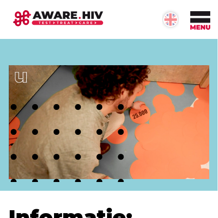
OVER #AWARE.HIV
Informatie over #aware.hiv
Onze doelstellingen
Betrokken partijen
Neem contact op
Informatie: