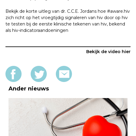
Bekijk de korte uitleg van dr. C.C.E. Jordans hoe #aware.hiv
zich richt op het vroegtijdig signaleren van hiv door op hiv
te testen bij de eerste klinische tekenen van hiv, bekend
als hiv-indicatoraandoeningen
DARE TO KNOW
Bekijk de video hier
Hiv en aids in cijfers
Nieuws en ontwikkelingen omtrent hiv
Behandeling en medicatie
Ander nieuws
Over hiv-indicator aandoeningen